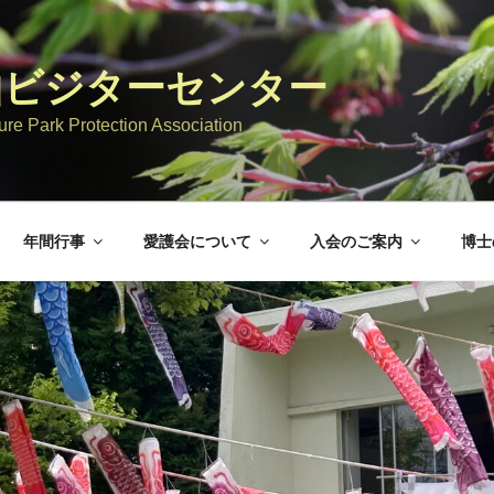
山ビジターセンター
re Park Protection Association
年間行事
愛護会について
入会のご案内
博士