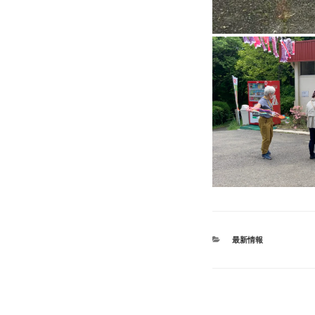
カ
最新情報
テ
ゴ
リ
ー
投