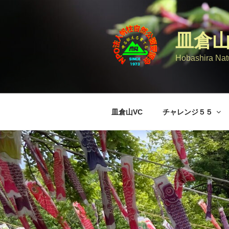
コ
ン
テ
皿倉
ン
ツ
Hobashira Natu
へ
ス
キ
ッ
皿倉山VC
チャレンジ５５
プ