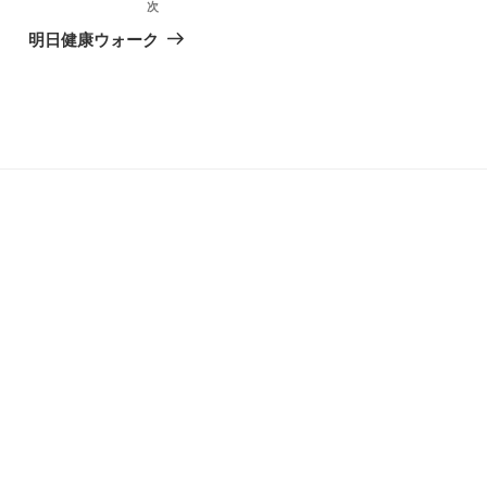
次
次
の
明日健康ウォーク
投
稿