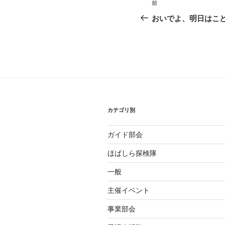
前
前
稿
の
おいでよ、明日はこ
投
ナ
稿
ビ
ゲ
ー
シ
カテゴリ別
ョ
ガイド部会
ン
ほばしら探検隊
一般
主催イベント
事業部会