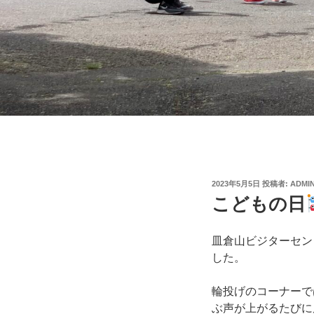
投
2023年5月5日
投稿者:
ADMI
稿
こどもの日
日:
皿倉山ビジターセン
した。
輪投げのコーナーで
ぶ声が上がるたびに