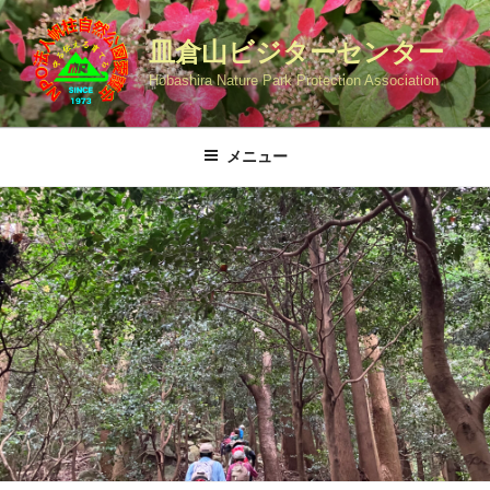
コ
ン
皿倉山ビジターセンター
テ
Hobashira Nature Park Protection Association
ン
ツ
へ
メニュー
ス
キ
ッ
プ