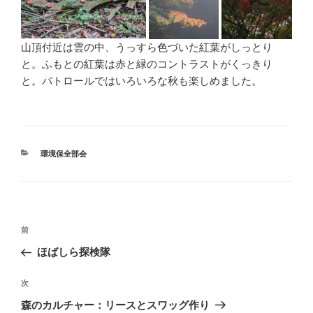
山頂付近は雲の中、うっすら色づいた紅葉がしっとり
と。ふもとの紅葉は赤と緑のコントラストがくっきり
と。パトロールではいろいろな秋も楽しめました。
カ
環境保全部会
テ
ゴ
リ
ー
投
前
前
稿
の
ほばしら探検隊
ナ
投
ビ
稿
次
次
ゲ
の
森のカルチャー：リースとスワッグ作り