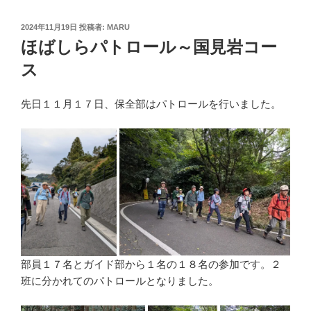
投
2024年11月19日
投稿者:
MARU
稿
ほばしらパトロール～国見岩コー
日:
ス
先日１１月１７日、保全部はパトロールを行いました。
部員１７名とガイド部から１名の１８名の参加です。２
班に分かれてのパトロールとなりました。