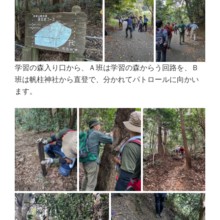
学習の森入り口から、Ａ班は学習の森からう回路を、Ｂ
班は帆柱神社から直登で、分かれてパトロールに向かい
ます。