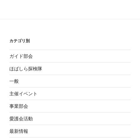
投
ー
稿
シ
ョ
ン
カテゴリ別
ガイド部会
ほばしら探検隊
一般
主催イベント
事業部会
愛護会活動
最新情報