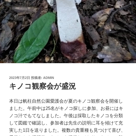
投
2023年7月2日
投稿者:
ADMIN
稿
キノコ観察会が盛況
日:
本日は帆柱自然公園愛護会が夏のキノコ観察会を開催し
ました。午前中は25名がキノコ探しに参加、お昼にはキ
ノコ汁でもてなしました。午後は採取したキノコを分類
して図鑑で確認し、参加者は先生の説明に耳を傾けて充
実した1日を送りました。複数の貴重種も見つけて喜び、