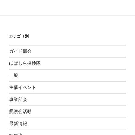
ー
稿
シ
ョ
ン
カテゴリ別
ガイド部会
ほばしら探検隊
一般
主催イベント
事業部会
愛護会活動
最新情報