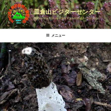
コ
ン
皿倉山ビジターセンター
テ
Hobashira Nature Park Protection Association
ン
ツ
へ
メニュー
ス
キ
ッ
プ