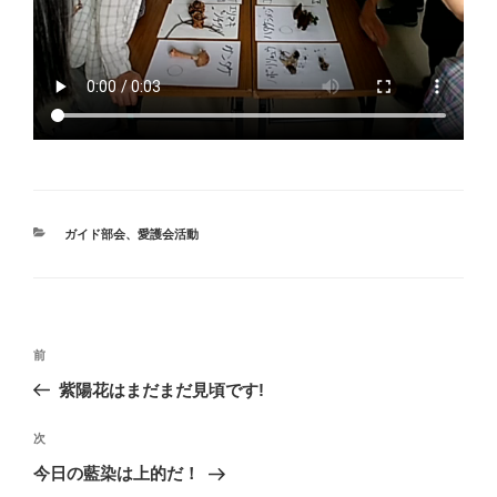
カ
ガイド部会
、
愛護会活動
テ
ゴ
リ
ー
投
前
前
稿
の
紫陽花はまだまだ見頃です!
ナ
投
ビ
稿
次
次
ゲ
の
今日の藍染は上的だ！
投