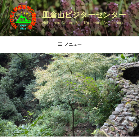
コ
ン
皿倉山ビジターセンター
テ
Hobashira Nature Park Protection Association
ン
ツ
へ
メニュー
ス
キ
ッ
プ