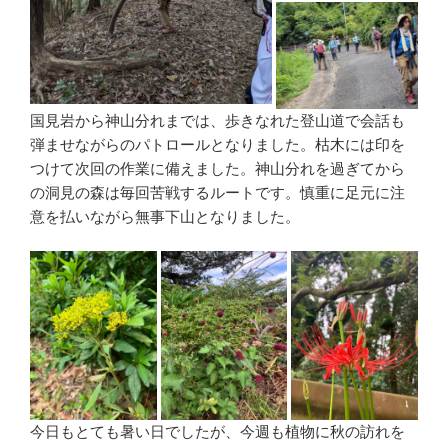
国見岩から神山分れまでは、歩きなれた登山道で会話も
弾ませながらのパトロールとなりました。枯木には印を
つけて次回の作業に備えました。神山分れを過ぎてから
の洞見の森は毎回苦戦するルートです。慎重に足元に注
意を払いながら無事下山となりました。
今日もとても暑い日でしたが、今週も植物に秋の訪れを