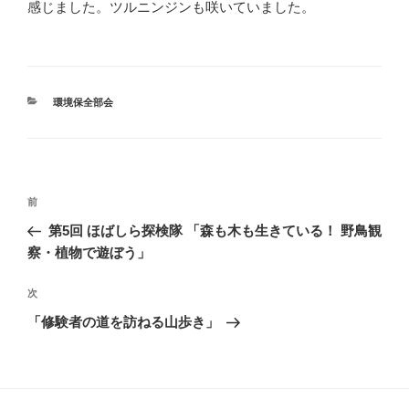
感じました。ツルニンジンも咲いていました。
カ
環境保全部会
テ
ゴ
リ
ー
投
前
前
稿
の
第5回 ほばしら探検隊 「森も木も生きている！ 野鳥観
ナ
投
察・植物で遊ぼう」
ビ
稿
ゲ
次
次
の
ー
「修験者の道を訪ねる山歩き」
投
シ
稿
ョ
ン