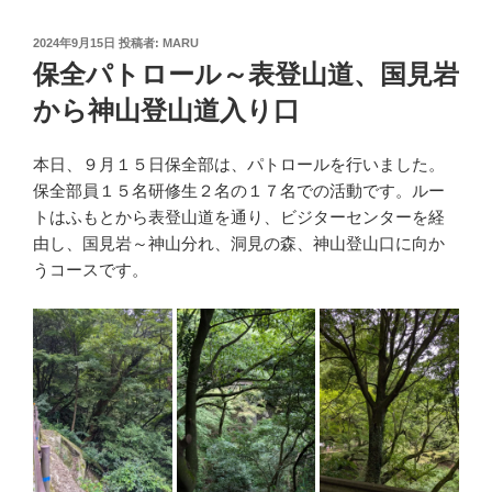
投
2024年9月15日
投稿者:
MARU
稿
保全パトロール～表登山道、国見岩
日:
から神山登山道入り口
本日、９月１５日保全部は、パトロールを行いました。
保全部員１５名研修生２名の１７名での活動です。ルー
トはふもとから表登山道を通り、ビジターセンターを経
由し、国見岩～神山分れ、洞見の森、神山登山口に向か
うコースです。