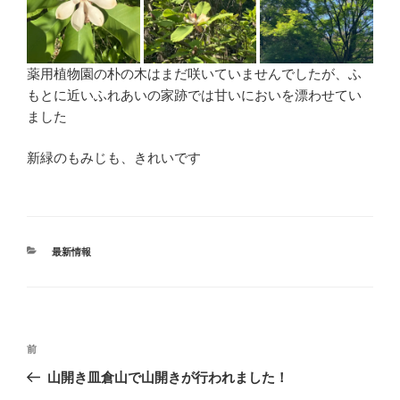
薬用植物園の朴の木はまだ咲いていませんでしたが、ふ
もとに近いふれあいの家跡では甘いにおいを漂わせてい
ました
新緑のもみじも、きれいです
カ
最新情報
テ
ゴ
リ
ー
投
前
前
稿
の
山開き皿倉山で山開きが行われました！
ナ
投