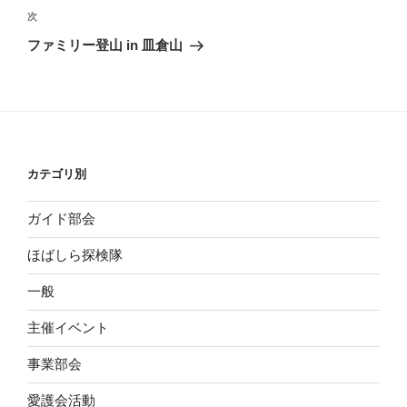
ビ
稿
次
次
ゲ
の
ファミリー登山 in 皿倉山
投
ー
稿
シ
ョ
ン
カテゴリ別
ガイド部会
ほばしら探検隊
一般
主催イベント
事業部会
愛護会活動