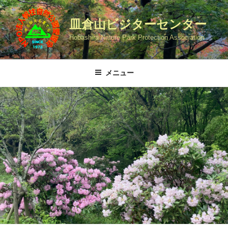
コ
ン
皿倉山ビジターセンター
テ
Hobashira Nature Park Protection Association
ン
ツ
へ
メニュー
ス
キ
ッ
プ