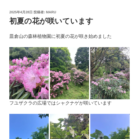
投
2025年4月28日
投稿者:
MARU
稿
初夏の花が咲いています
日:
皿倉山の森林植物園に初夏の花が咲き始めました
フユザクラの広場ではシャクナゲが咲いています