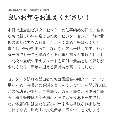
投
2023年12月28日
投稿者:
ADMIN
稿
良いお年をお迎えください！
日:
本日は皿倉山ビジターセンターの仕事納めの日で、会員
たちは新しい年を迎えるため、ビジターセンター前の看
板の飾りに力を入れました。赤く染めた松ぼっくりと
青々しい松が相まって、なかなかの出来映えです。セン
ター内でも一年を締めくくる仕事が黙々と進行され、ミ
ニ門松や辰歳の干支プレートも寄付の景品として残りが
少なくなり、新年を迎える気持ちが高まりました。
センターを訪れる登山者たちは愛護会の紹介コーナーで
足をとめ、会員との会話を楽しんでいます。年間5万人ほ
どの来訪者があり、事業部会、ガイド部会、環境保全部
会、植生管理班各部会員にとっても実りある一年でし
た。休憩室には新たな展示パーネルも新設されました。
これは今後、皿倉山の文化伝承に役立つことでしょう。