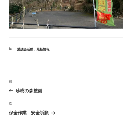
カ
愛護会活動
、
最新情報
テ
ゴ
リ
ー
投
前
前
稿
の
珍樹の森整備
ナ
投
ビ
稿
次
次
ゲ
の
保全作業 安全祈願
投
ー
稿
シ