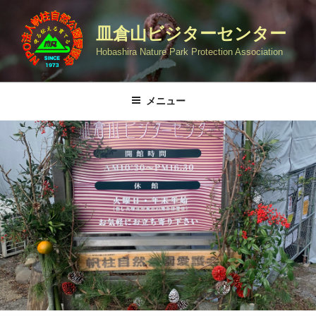
コ
ン
皿倉山ビジターセンター
テ
Hobashira Nature Park Protection Association
ン
ツ
へ
メニュー
ス
キ
ッ
プ