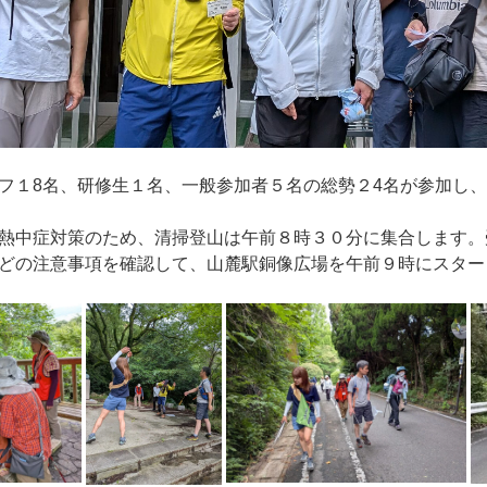
フ１8名、研修生１名、一般参加者５名の総勢２4名が参加し
熱中症対策のため、清掃登山は午前８時３０分に集合します。
どの注意事項を確認して、山麓駅銅像広場を午前９時にスター