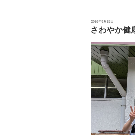
投
2026年6月28日
稿
さわやか健康
日: