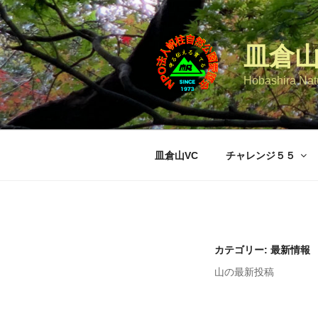
コ
ン
テ
皿倉
ン
ツ
Hobashira Natu
へ
ス
キ
ッ
皿倉山VC
チャレンジ５５
プ
カテゴリー:
最新情報
山の最新投稿