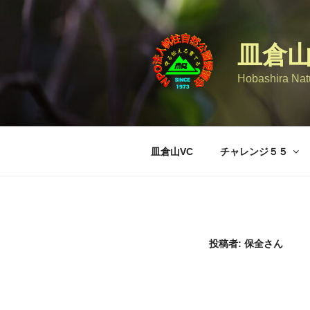
コ
ン
テ
皿倉
ン
ツ
Hobashira Natu
へ
ス
キ
ッ
皿倉山VC
チャレンジ５５
プ
投稿者:
保全さん