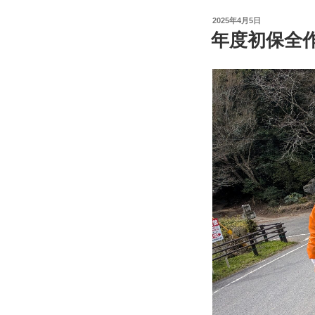
投
2025年4月5日
稿
年度初保全
日: