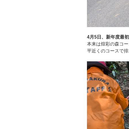
4月5日、新年度最
本来は煌彩の森コー
平近くのコースで排