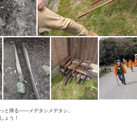
っと帰る――メデタシメデタシ。
しょう！