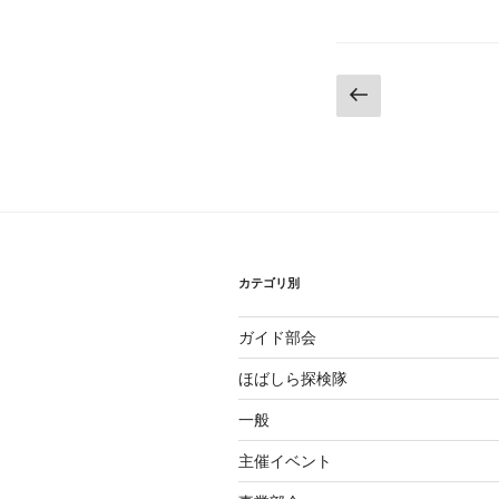
投
前
の
稿
ペ
の
ー
ジ
ペ
ー
カテゴリ別
ジ
送
ガイド部会
り
ほばしら探検隊
一般
主催イベント