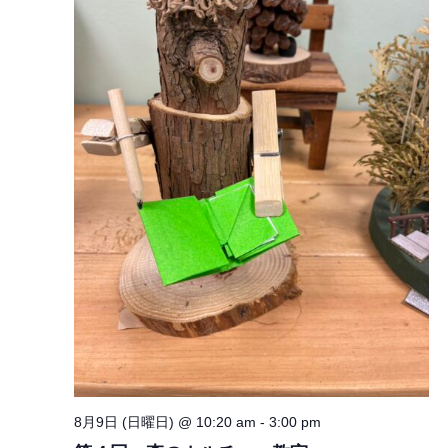
ゲ
ナ
ー
ビ
シ
ゲ
ー
ョ
シ
ン
ョ
ン
8月9日 (日曜日) @ 10:20 am
-
3:00 pm