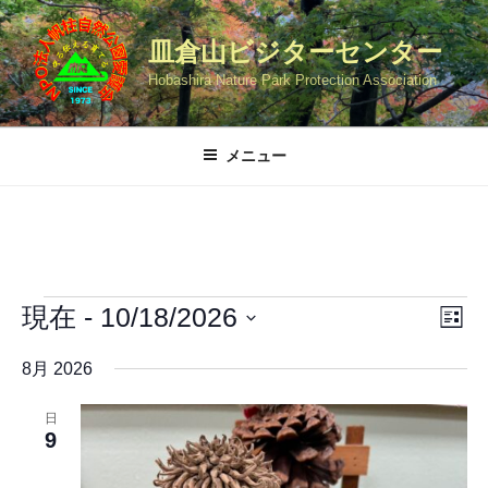
コ
ン
皿倉山ビジターセンター
テ
Hobashira Nature Park Protection Association
ン
ツ
へ
メニュー
ス
キ
ッ
プ
イ
現在
 - 
10/18/2026
イ
ビ
リ
ベ
ュ
ベ
ス
日
ト
ン
8月 2026
ー
付
ン
表
ト
を
の
示
ト
日
ビ
選
ナ
9
ュ
択
ビ
ー