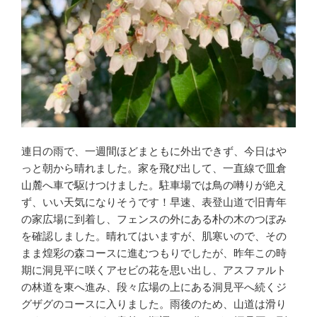
連日の雨で、一週間ほどまともに外出できず、今日はや
っと朝から晴れました。家を飛び出して、一直線で皿倉
山麓へ車で駆けつけました。駐車場では鳥の囀りが絶え
ず、いい天気になりそうです！早速、表登山道で旧青年
の家広場に到着し、フェンスの外にある朴の木のつぼみ
を確認しました。晴れてはいますが、肌寒いので、その
まま煌彩の森コースに進むつもりでしたが、昨年この時
期に洞見平に咲くアセビの花を思い出し、アスファルト
の林道を東へ進み、段々広場の上にある洞見平へ続くジ
グザグのコースに入りました。雨後のため、山道は滑り