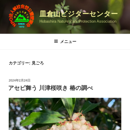
コ
ン
皿倉山ビジターセンター
テ
Hobashira Nature Park Protection Association
ン
ツ
へ
メニュー
ス
キ
ッ
カテゴリー:
見ごろ
プ
投
2024年2月24日
稿
アセビ舞う 川津桜咲き 椿の調べ
日: