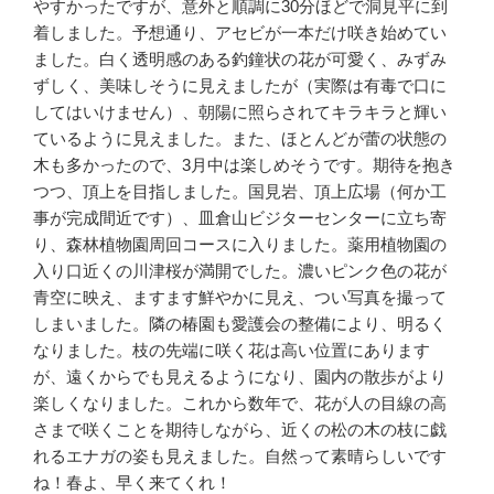
やすかったですが、意外と順調に30分ほどで洞見平に到
着しました。予想通り、アセビが一本だけ咲き始めてい
ました。白く透明感のある釣鐘状の花が可愛く、みずみ
ずしく、美味しそうに見えましたが（実際は有毒で口に
してはいけません）、朝陽に照らされてキラキラと輝い
ているように見えました。また、ほとんどが蕾の状態の
木も多かったので、3月中は楽しめそうです。期待を抱き
つつ、頂上を目指しました。国見岩、頂上広場（何か工
事が完成間近です）、皿倉山ビジターセンターに立ち寄
り、森林植物園周回コースに入りました。薬用植物園の
入り口近くの川津桜が満開でした。濃いピンク色の花が
青空に映え、ますます鮮やかに見え、つい写真を撮って
しまいました。隣の椿園も愛護会の整備により、明るく
なりました。枝の先端に咲く花は高い位置にあります
が、遠くからでも見えるようになり、園内の散歩がより
楽しくなりました。これから数年で、花が人の目線の高
さまで咲くことを期待しながら、近くの松の木の枝に戯
れるエナガの姿も見えました。自然って素晴らしいです
ね！春よ、早く来てくれ！