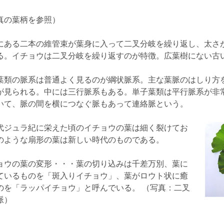
真の葉柄を参照）
にある二本の維管束が葉身に入って二叉分岐を繰り返し、太さ
る。イチョウは二叉分岐を繰り返すのが特徴。広葉樹にない古
葉類の脈系は普通よく見るのが綱状脈系。主な葉脈のはしり方
が見られる。中には三行脈系もある。単子葉類は平行脈系が非
いて、脈の間を横につなぐ脈もあって連絡脈という。
代ジュラ紀に栄えた頃のイチョウの葉は細く裂けてお
のような扇形の葉は新しい時代のものである。
ョウの葉の変形・・・葉の切り込みは千差万別、葉に
ているものを「斑入りイチョウ」、葉がロウト状に癒
のを「ラッパイチョウ」と呼んでいる。 （写真：二叉
脈）