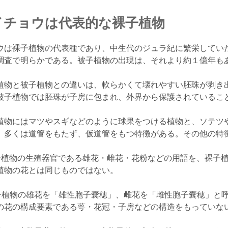
イチョウは代表的な裸子植物
は裸子植物の代表種であり、中生代のジュラ紀に繁栄してい
調査で明らかである。被子植物の出現は、それより約１億年も
植物と被子植物との違いは、軟らかくて壊れやすい胚珠が剥き
被子植物では胚珠が子房に包まれ、外界から保護されているこ
植物にはマツやスギなどのように球果をつける植物と、ソテツ
、多くは道管をもたず、仮道管をもつ特徴がある。その他の特
植物の生殖器官である雄花・雌花・花粉などの用語を、裸子植
植物の花とは同じものではない。
植物の雄花を「雄性胞子嚢穂」、雌花を「雌性胞子嚢穂」と
の花の構成要素である萼・花冠・子房などの構造をもっていな