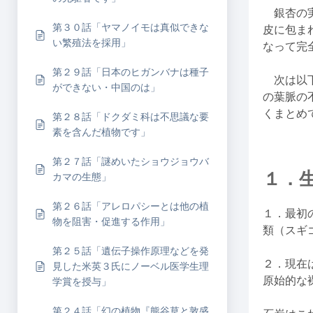
銀杏の実
第３０話「ヤマノイモは真似できな
皮に包ま
い繁殖法を採用」
なって完
第２９話「日本のヒガンバナは種子
次は以下
ができない・中国のは」
の葉脈の
くまとめ
第２８話「ドクダミ科は不思議な要
素を含んだ植物です」
第２７話「謎めいたショウジョウバ
１．
カマの生態」
第２６話「アレロパシーとは他の植
１．最初
物を阻害・促進する作用」
類（スギ
第２５話「遺伝子操作原理などを発
２．現在
見した米英３氏にノーベル医学生理
原始的な
学賞を授与」
第２４話「幻の植物『熊谷草と敦盛