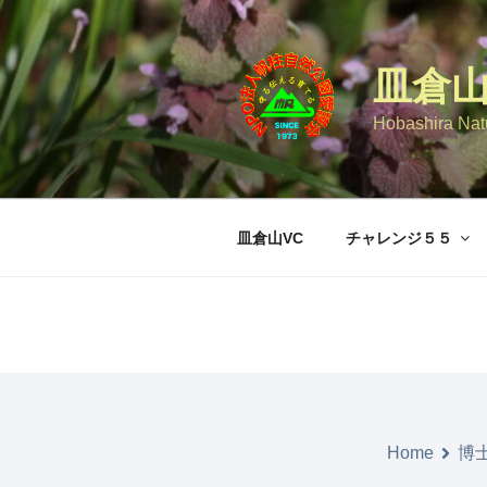
コ
ン
テ
皿倉
ン
ツ
Hobashira Natu
へ
ス
キ
ッ
皿倉山VC
チャレンジ５５
プ
Home
博