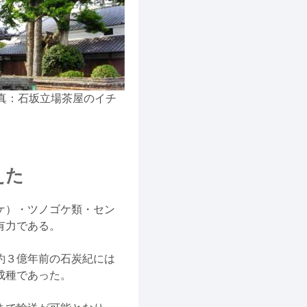
真：石坂立場茶屋のイチ
）
えた
ケ）・ツノゴケ類・セン
有力である。
約３億年前の石炭紀には
成種であった。