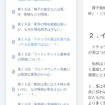
裸子植物
第１６話「種子の旅立ちには風・
科）・ソ
水・動物などが関係」
第１５話「草本の帰化植物は多い
が、なぜか帰化樹木は少ない」
２．
第１４話「イチョウの葉は広葉であ
っても広葉樹ではない・？」
イチョウ
が実はつ
第１３話「フィトンチッドと森林浴
の関係について」
短枝は１
第１２話「ブルーマウンテン現象に
く凝縮し
は複雑な要因がからむ」
展開とと
第１１話「帆柱山系にはスギ林が多
１．葉は
いのに、なぜ稚樹が芽生えないの
央に切れ
か・・・？」
出たもの
より多く
第１０話「落葉樹と常緑樹のいろん