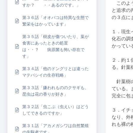
このよう
すか？ ・・あるのです。」
と追求の
の３点に
第３６話「オオバコは特異な生態で
繁栄をはかっています」
１．現生
第３５話「樹皮が傷ついたり、葉が
化石の調
食害にあったときの処置
かってい
は・・？ 病原菌も怖い存在で
す」
２．約１
る。針葉
第３４話「他のドングリとは違った
マテバシイの生存戦略」
針葉樹の
第３３話「嫌われもののクサギも、
ている。
昆虫は花の香りが好き」
完全に包
第３２話「虫こぶ（虫えい）はどう
３．イチ
してできるのですか」
なり、外
れも裸の
第３１話「アカメガシワは自然繁殖
の先駆者です」