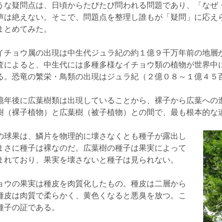
な疑問点は、日頃からたびたび問われる問題であり、「なぜ
声は絶えない。そこで、問題点を整理し誰もが「疑問」に応え
まとめてみた。
イチョウ属の出現は中生代ジュラ紀の約１億９千万年前の地層
査によると、中生代には多種多様なイチョウ類の植物が世界中
る。恐竜の繁栄・鳥類の出現はジュラ紀（２億０８～１億４５
億年後に広葉樹類は出現していることから、裸子から広葉への
樹（裸子植物）と広葉樹（被子植物）との間で、最も根本的な
球果は、鱗片を物理的に壊さなくとも種子が露出し
まさに種子は裸なのだ。広葉樹の種子は果実によって
まれており、果実を壊さないと種子は見られない。
ョウの果実は種皮を肉質化したもの。種皮は二層から
種皮は肉質で柔らかく、黄色くなると悪臭を放つ。こ
種子の証である。