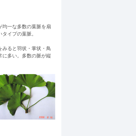
が均一な多数の葉脈を扇
いタイプの葉脈。
をみると羽状・掌状・鳥
常に多い。多数の脈が縦