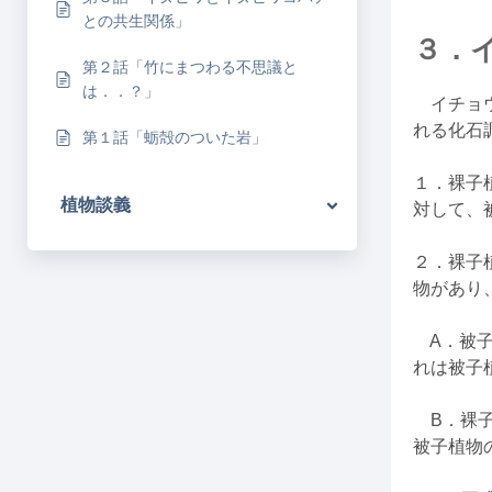
との共生関係」
３．
第２話「竹にまつわる不思議と
は．．？」
イチョウ
れる化石
第１話「蛎殻のついた岩」
１．裸子
植物談義
対して、
２．裸子
物があり
A．被子
れは被子
B．裸子
被子植物