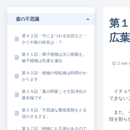
森の不思議
第
広
第４２話・竹にまつわる伝説など・
かぐや姫の姓名は・？
第４１話・裸子植物は主に樹脂を、
被子植物は乳液を滲出
2 min 
第４０話・植物の性転換は時間がか
かります
イチョウ
第３９話「葉の呼吸こそ大気浄化の
最先端です」
できない
第３８話「不思議な繁殖形態をとる
また、イ
花のさまざま」
殻を割ら
第３７話「植物にも五感があるので