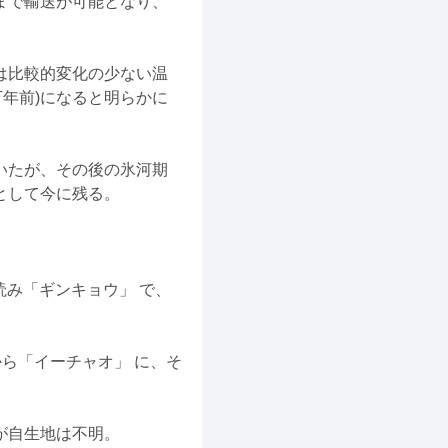
まで輸送が可能となり、
は比較的変化の少ない温
万年前)になると明らかに
。
いたが、その後の氷河期
として今に残る。
銀杏」の音読み「ギンキョウ」 で、
から「イーチャオ」 に、そ
るが自生地は不明。