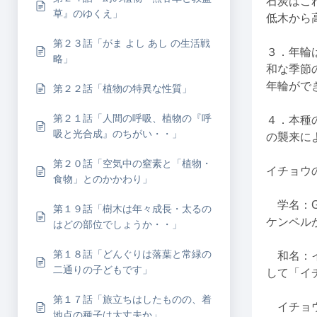
石炭はこ
草』のゆくえ」
低木から
第２３話「がま よし あし の生活戦
３．年輪
略」
和な季節
年輪がで
第２２話「植物の特異な性質」
第２１話「人間の呼吸、植物の『呼
４．本種
吸と光合成』のちがい・・」
の襲来に
第２０話「空気中の窒素と「植物・
イチョウ
食物」とのかかわり」
学名：Gin
第１９話「樹木は年々成長・太るの
ケンペルが
はどの部位でしょうか・・」
第１８話「どんぐりは落葉と常緑の
和名：イチ
二通りの子どもです」
して「イ
第１７話「旅立ちはしたものの、着
イチョウ
地点の種子は大丈夫か」