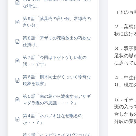
な特性」
（下の写
第９話「落葉樹の言い分、常緑樹の
言い分」
２．葉柄
状に広げ
第８話「アザミの花粉放出の巧妙な
仕掛け」
３．双子
足状の脈
第７話「今回はトゲトゲしい刺の
に通って
話・・です」
第６話「樹木同士がくっつく珍奇な
４．中生
現象を観察」
り、現在
第５話「南の島から渡来するアサギ
５．イチ
マダラ蝶の不思議・・・？」
斑の入っ
合したも
第４話「ネムノキはなぜ眠るの
分岐の葉
か・・？」
第３話「イヌビワとイヌビワコバチ