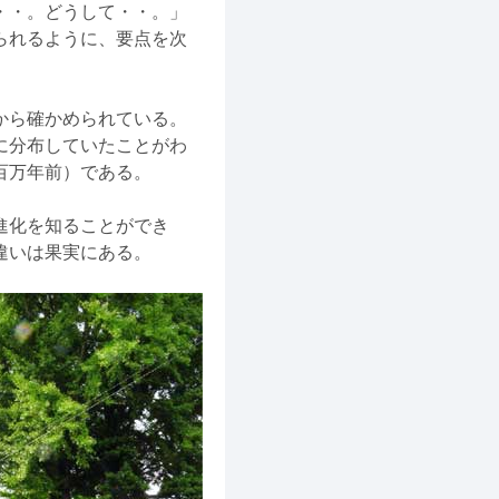
・・。どうして・・。」
られるように、要点を次
から確かめられている。
に分布していたことがわ
百万年前）である。
進化を知ることができ
違いは果実にある。