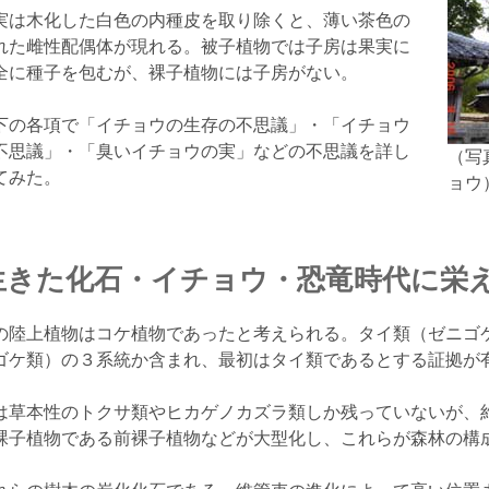
は木化した白色の内種皮を取り除くと、薄い茶色の
れた雌性配偶体が現れる。被子植物では子房は果実に
全に種子を包むが、裸子植物には子房がない。
の各項で「イチョウの生存の不思議」・「イチョウ
不思議」・「臭いイチョウの実」などの不思議を詳し
（写
てみた。
ョウ
生きた化石・イチョウ・恐竜時代に栄
の陸上植物はコケ植物であったと考えられる。タイ類（ゼニゴ
ゴケ類）の３系統か含まれ、最初はタイ類であるとする証拠が
は草本性のトクサ類やヒカゲノカズラ類しか残っていないが、
裸子植物である前裸子植物などが大型化し、これらが森林の構