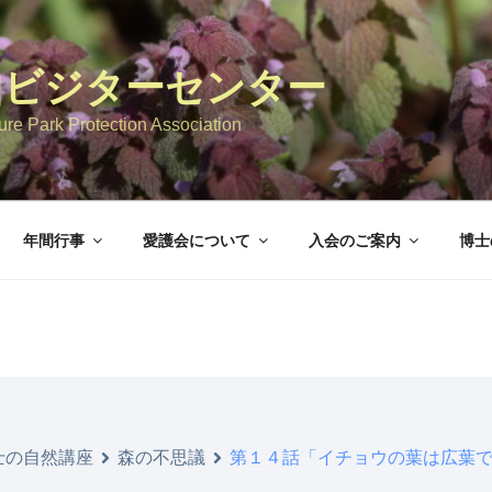
山ビジターセンター
re Park Protection Association
年間行事
愛護会について
入会のご案内
博士
士の自然講座
森の不思議
第１４話「イチョウの葉は広葉