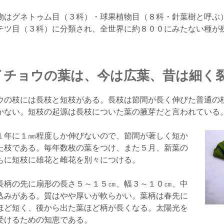
はグネトゥム目（３科）・球果植物目（８科・針葉樹と呼ぶ
テツ目（３科）に分類され、全世界に約８００にみたない種が
イチョウの葉は、今は広葉、昔は細く
の枝には長枝と短枝がある。長枝は節間が長く伸びた普通の
かない。短枝の起源は長枝についた葉の腋芽だと言われている
年に１㎜程度しか伸びないので、節間が著しく短か
た枝である。毎年数枚の葉をつけ、また５月、新葉の
もに短枝に雄花と雌花を別々につける。
長柄の先に扇形の長さ５～１５㎝、幅３～１０㎝、中
込みがある。質はやや厚いが軟らかい。葉柄は春先に
ほど短く、後から出た葉ほど柄が長くなる。太陽光を
受けるための知恵である。