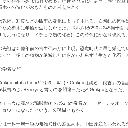
れらの樹木の炭化化石である。維管束の進化によって高い位置
高木への進化がおきたものと考えられる。
は乾湿、寒暖などの四季の変化によって生じる。石炭紀の気候
のため樹木に年輪が生じなかった。ペルム紀(290～245億千百
きるようになり、イチョウ類の化石はこの時代にかなり現れる
の先祖は２億年前の古生代末期に出現。恐竜時代に最も栄えて
よって、多くの植物が絶滅したにもかかわらず「生きた化石」
の学名など
kgo biloba Linn(ｷﾞﾝｷｮｳ ﾋﾞﾛﾊﾞ) ･ Ginkgoは漢名「
報告のさいGinkyoと書くのを間違ったためGinkgoとなった。
ョウは漢名の鴨脚樹(ﾔｰｼｬﾝｼｭｰ)の発音が、「ヤーチャオ」
チョウ」になったという。公孫樹ともかく。
は一科一属一種の雌雄異株の落葉高木。中国原産といわれ