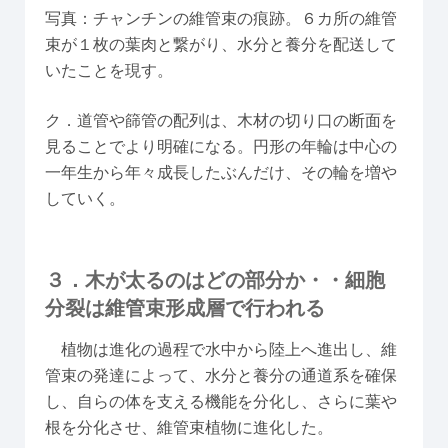
写真：チャンチンの維管束の痕跡。６カ所の維管
束が１枚の葉肉と繋がり、水分と養分を配送して
いたことを現す。
ク．道管や篩管の配列は、木材の切り口の断面を
見ることでより明確になる。円形の年輪は中心の
一年生から年々成長したぶんだけ、その輪を増や
していく。
３．木が太るのはどの部分か・・細胞
分裂は維管束形成層で行われる
植物は進化の過程で水中から陸上へ進出し、維
管束の発達によって、水分と養分の通道系を確保
し、自らの体を支える機能を分化し、さらに葉や
根を分化させ、維管束植物に進化した。