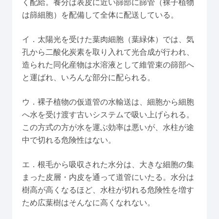
く配給。養分は表皮に近い篩部に篩管（裸子植物
は篩細胞）を配備して全体に配送している。
イ．太陽光を受けた葉肉細胞（葉緑体）では、気
孔から二酸化炭素を取り入れて光合成が行われ、
造られた同化産物は水溶液として維管束の篩部へ
と運ばれ、いろんな部分に配られる。
ウ．裸子植物の仮道管の水輸送は、細胞から細胞
へ水を受け渡す古いシステムで吸い上げられる。
この方式の方が水を運ぶ効率は悪いが、水柱が途
中で切れる危険性はない。
エ．根毛から吸収された水分は、大きな細胞の集
まった皮層・内皮を通って道管にいたる。水分は
樹高が高くなるほど、水柱が切れる危険性を増す
ため広葉樹はそんなに高くなれない。