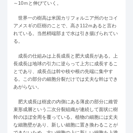
～10ｍと伸びていく。
世界一の樹高は米国カリフォルニア州のセコイ
アメスギの巨樹のことで、高さ112ｍあると言わ
れている。当然梢端部まで水は引き揚げられてい
る。
成長の仕組みは上長成長と肥大成長がある。上
長成長は地球の引力に逆らって上方に成長するこ
とであり、成長点は幹や枝や根の先端に集中す
る。この部分の細胞分裂だけでは丈夫な幹はでき
あがらない。
肥大成長は樹皮の内側にある薄皮の部分に維管
束形成層という二次分裂組織が連続して面状に樹
幹のほぼ全周を覆っている。植物の細胞には丈夫
な細胞壁があり、新しい細胞に置き換わることが
できないため、古い細胞の上に新しい細胞を上塗