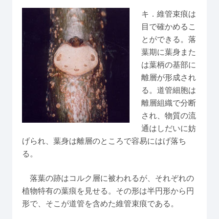
キ．維管束痕は
目で確かめるこ
とができる。落
葉期に葉身また
は葉柄の基部に
離層が形成され
る。道管細胞は
離層組織で分断
され、物質の流
通はしだいに妨
げられ、葉身は離層のところで容易にはげ落ち
る。
落葉の跡はコルク層に被われるが、それぞれの
植物特有の葉痕を見せる。その形は半円形から円
形で、そこが道管を含めた維管束痕である。