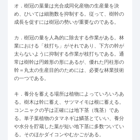
オ．樹冠の葉量は光合成同化産物の生産量を決
め、ひいては細胞数を抑制する。従って、樹幹の
成長を促すには樹冠の勢いが重要なのである。
カ．樹冠の量を人為的に除去する作業がある。林
業における「枝打ち」がそれであり、下方の幹が
太らないように抑制する作業が枝打ちである。通
常は樹幹は円錐形の形にあるが、優れた円柱形の
幹＝丸太の生産目的のためには、必要な林業技術
の一つである。
キ．養分を蓄える場所は植物によっていろいろあ
る。樹木は幹に蓄え、サツマイモは根に蓄える。
コンニャクの芋は正確には地下茎（塊茎）であ
る。単子葉植物のタマネギは鱗茎とていい、養分
や水分を貯蔵した葉が短い地下茎に多数ついてい
る。そのほかダイコンやむかごがある。