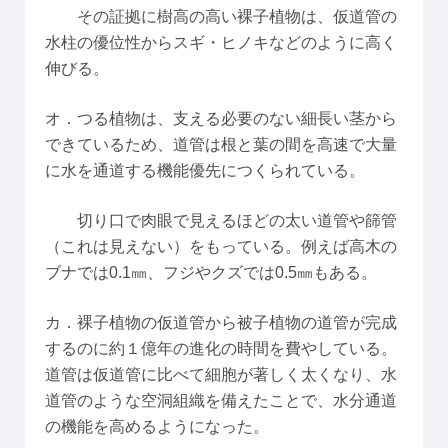
その証拠に樹高の高い裸子植物は、仮道管の
水柱の優位性からスギ・ヒノキなどのように高く
伸びる。
オ．つる植物は、支える必要のない細長い茎から
できているため、道管は根と葉の間を高速で大量
に水を通道する機能優先につくられている。
切り口で肉眼で見えるほどの太い道管や篩管
（これは見えない）をもっている。例えば高木の
ブナでは0.1㎜、フジやクズでは0.5㎜もある。
カ．裸子植物の仮道管から被子植物の道管が完成
するのに約１億年の進化の時間を費やしている。
道管は仮道管に比べて細胞が著しく太くなり、水
道管のような空洞組織を備えたことで、水分通道
の機能を高めるようになった。