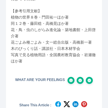
【参考引用文献】
植物の世界８巻・門田祐一ほか著
同１２巻・藤田稔・高橋晃ほか著
花・鳥・虫のしがらみ進化論・築地書館・上田啓
介著
花ごよみ種ごよみ・文一総合出版・高橋新一著
木のびっくり話・講談社・日本木材学会
写真で見る植物用語・全国農村教育協会・岩瀬徹
ほか著
WHAT ARE YOUR FEELINGS
Share This Article :