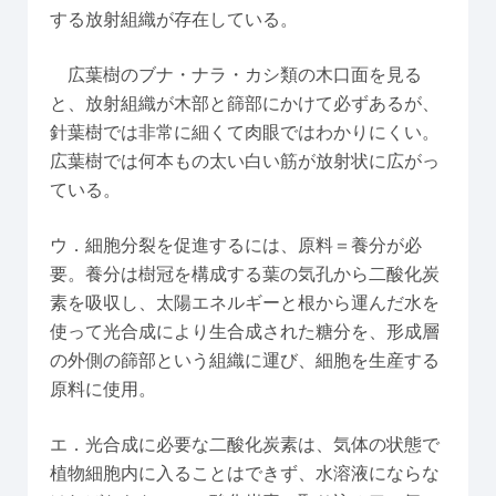
する放射組織が存在している。
広葉樹のブナ・ナラ・カシ類の木口面を見る
と、放射組織が木部と篩部にかけて必ずあるが、
針葉樹では非常に細くて肉眼ではわかりにくい。
広葉樹では何本もの太い白い筋が放射状に広がっ
ている。
ウ．細胞分裂を促進するには、原料＝養分が必
要。養分は樹冠を構成する葉の気孔から二酸化炭
素を吸収し、太陽エネルギーと根から運んだ水を
使って光合成により生合成された糖分を、形成層
の外側の篩部という組織に運び、細胞を生産する
原料に使用。
エ．光合成に必要な二酸化炭素は、気体の状態で
植物細胞内に入ることはできず、水溶液にならな