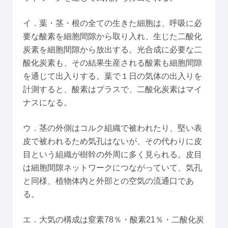
イ．葉・茎・根の全ての生きた細胞は、呼吸に必
要な酸素を細胞間隙から取り入れ、生じた二酸化
炭素を細胞間隙から放出する。光合成に必要な二
酸化炭素も、その結果生産される酸素も細胞間隙
を通じて出入りする。葉で１日の気体の出入りを
計測すると、酸素はプラスで、二酸化炭素はマイ
ナスになる。
ウ．茎の外側はコルク組織で被われたり、堅い表
皮で被われるため気孔はないが、その代わりに皮
目という組織が樹幹の外周に多く見られる。皮目
は細胞間隙ネットワークにつながっていて、気孔
と同様、植物体内と外部との空気の流通口であ
る。
エ．大気の構成は窒素78％・酸素21％・二酸化炭