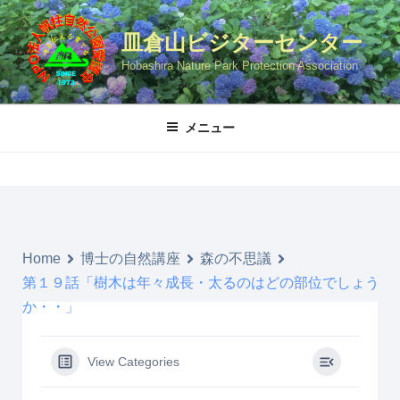
コ
ン
皿倉山ビジターセンター
テ
Hobashira Nature Park Protection Association
ン
ツ
へ
メニュー
ス
キ
ッ
プ
Home
博士の自然講座
森の不思議
第１９話「樹木は年々成長・太るのはどの部位でしょう
か・・」
View Categories