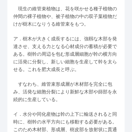
現生の維管束植物は、花を咲かせる種子植物の
仲間の裸子植物や、被子植物の中の双子葉植物だ
けが樹木になりうる維管束をもつ。
ア．樹木が大きく成長するには、強靱な木部を発
達させ、支える力となる心材成分の蓄積が必要で
ある。樹幹の周辺を包む形成層細胞が幹の横方向
に活発に分裂し、新しい細胞を生産して幹を太ら
せる。これを肥大成長と呼ぶ。
すなわち、維管束形成層が木材部を完全に包
み、活発な細胞分裂により新鮮な木部や篩部を永
続的に生産している。
イ．水分や同化産物は幹の上下に輸送されると同
時に、樹幹の水平方向にも移動する必要がある。
このため木材部、形成層、樹皮部を放射状に貫通