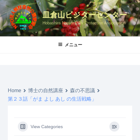
コ
ン
皿倉山ビジターセンター
テ
Hobashira Nature Park Protection Association
ン
ツ
へ
メニュー
ス
キ
ッ
プ
Home
博士の自然講座
森の不思議
第２３話「がま よし あし の生活戦略」
View Categories