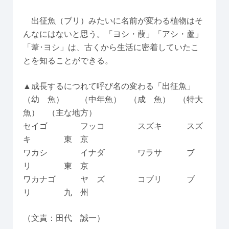
出征魚（ブリ）みたいに名前が変わる植物はそ
んなにはないと思う。「ヨシ・葭」「アシ・蘆」
「葦･ヨシ」は、古くから生活に密着していたこ
とを知ることができる。
▲成長するにつれて呼び名の変わる「出征魚」
（幼 魚） （中年魚） （成 魚） （特大
魚） （主な地方）
セイゴ フッコ スズキ スズ
キ 東 京
ワカシ イナダ ワラサ ブ
リ 東 京
ワカナゴ ヤ ズ コブリ ブ
リ 九 州
（文責：田代 誠一）