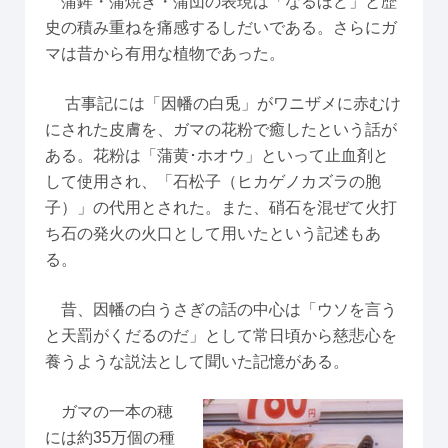
蒲鉾・蒲焼き・蒲団の表現は「なるほど」と歴
史の積み重ねを痛感するしだいである。さらにガ
マは昔から有用な植物であった。
古事記には「因幡の白兎」がワニザメに赤むけ
にされた皮膚を、ガマの花粉で癒したという話が
ある。花粉は「蒲黄･ホオウ」といって止血剤と
して使用され、「石松子（ヒカゲノカズラの胞
子）」の代用とされた。また、硝石を混ぜて火打
ち石の発火の火口として用いたという記述もあ
る。
昔、因幡の白うさぎの話の中心は「ウソを言う
と天罰がくだるのだ」として常日頃から慈悲心を
養うような説法として聞いた記憶がある。
ガマの一本の穂
には約35万個の種