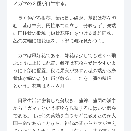
メガマの３種が自生する。
長く伸びる根茎、葉は長い線形、基部は茎を包
む、茎は中実、円柱形で直立し、分岐せず、先端
に円柱状の歌穂（穂状花序）をつける雌雄同株。
茎の先端に雄花穂を、下部に雌花穂がつく。
ガマは風媒花である。雄花は少しでも遠くへ飛
ぶように上位に配置。雌花は花粉を受けやすいよ
うに下部に配置。秋に果実が熟すと穂の端から糸
状体が綿のように飛び散る。これを「蒲の穂綿」
という。花期は６～８月。
日常生活に密着した蒲焼き、蒲鉾、蒲団の漢字
から「ガマ」という植物を観察するにはいい機会
である。また蒲の薬効を白ウサギに教えたのが大
国主命であることから、神代の昔からガマが生え
ていたことを現している。「蒲」・「蒲の穂」は