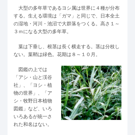
大型の多年草であるヨシ属は世界に４種が分布
する。生える環境は「ガマ」と同じで、日本全土
の湿地・河川・池沼で大群落をつくる。高さ１～
３ｍになる大型の多年草。
葉は下垂し、根茎は長く横走する。茎は分枝し
ない。葉鞘は緑色。花期は８～１０月。
図鑑の上では
「アシ・山と渓谷
社」、「ヨシ・植
物の世界」、「ア
シ・牧野日本植物
図鑑」など、いろ
いろあるが統一さ
れた和名はない。