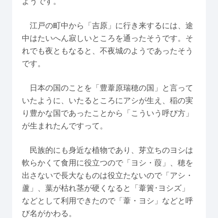
ようです。
江戸の町中から「吉原」に行き来するには、途
中はたいへん寂しいところを通ったそうです。そ
れでも夜ともなると、不夜城のようであったそう
です。
日本の国のことを「豊葦原瑞穂の国」と言って
いたように、いたるところにアシが生え、稲の実
り豊かな国であったことから「こういう呼び方」
が生まれたんですって。
民族的にも身近な植物であり、芽立ちのヨシは
軟らかくて食用に役立つので「ヨシ・葭」、穂を
出さないで長大なものは役立たないので「アシ・
蘆」、葉が枯れ茎が硬くなると「葦簀･ヨシズ」
などとして利用できたので「葦・ヨシ」などと呼
び名がかわる。