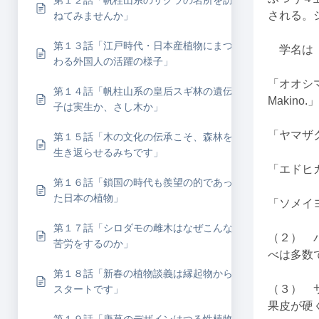
第１２話「帆柱山系のサクラの名所を訪
される。
ねてみませんか」
第１３話「江戸時代・日本産植物にまつ
学名は
わる外国人の活躍の様子」
「オオシマザク
第１４話「帆柱山系の皇后スギ林の遺伝
Makino.」
子は実生か、さし木か」
「ヤマザクラ・
第１５話「木の文化の伝承こそ、森林を
生き返らせるみちです」
「エドヒガン・
第１６話「鎖国の時代も羨望の的であっ
た日本の植物」
「ソメイヨシノ
第１７話「シロダモの雌木はなぜこんな
（２） 
苦労をするのか」
べは多数
第１８話「新春の植物談義は縁起物から
（３） 
スタートです」
果皮が硬