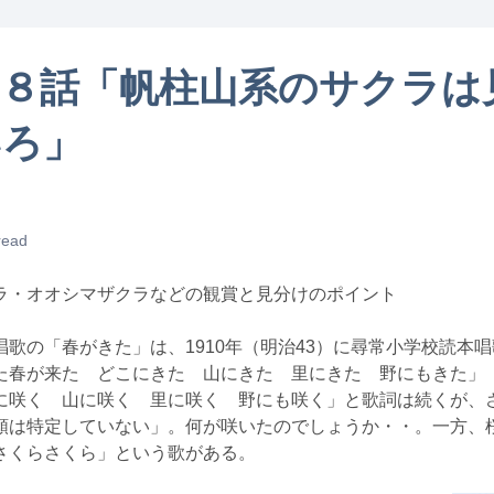
３８話「帆柱山系のサクラは
いろ」
read
ラ・オオシマザクラなどの観賞と見分けのポイント
歌の「春がきた」は、1910年（明治43）に尋常小学校読本
た春が来た どこにきた 山にきた 里にきた 野にもきた」
に咲く 山に咲く 里に咲く 野にも咲く」と歌詞は続くが、
類は特定していない」。何が咲いたのでしょうか・・。一方、
さくらさくら」という歌がある。