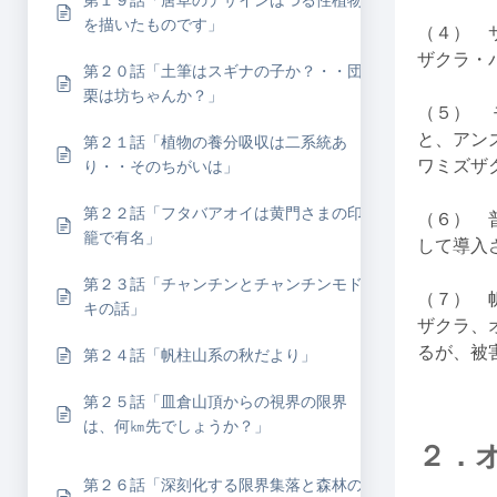
第１９話「唐草のデザインはつる性植物
を描いたものです」
（４） 
ザクラ・
第２０話「土筆はスギナの子か？・・団
栗は坊ちゃんか？」
（５） 
と、アン
第２１話「植物の養分吸収は二系統あ
ワミズザ
り・・そのちがいは」
第２２話「フタバアオイは黄門さまの印
（６） 
籠で有名」
して導入
第２３話「チャンチンとチャンチンモド
（７） 
キの話」
ザクラ、
るが、被
第２４話「帆柱山系の秋だより」
第２５話「皿倉山頂からの視界の限界
は、何㎞先でしょうか？」
２．
第２６話「深刻化する限界集落と森林の