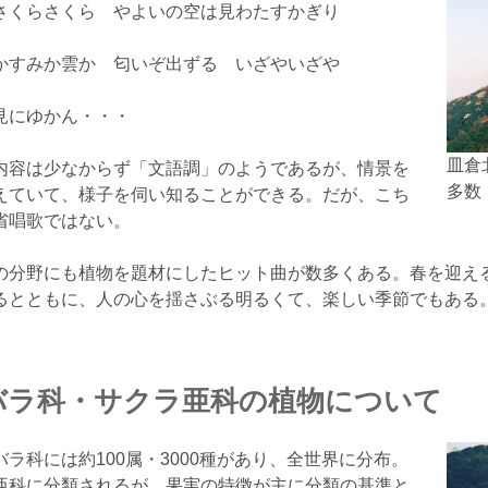
くらさくら やよいの空は見わたすかぎり
か雲か 匂いぞ出ずる いざやいざや
かん・・・
皿倉
容は少なからず「文語調」のようであるが、情景を
多数
えていて、様子を伺い知ることができる。だが、こち
省唱歌ではない。
分野にも植物を題材にしたヒット曲が数多くある。春を迎え
るとともに、人の心を揺さぶる明るくて、楽しい季節でもある
バラ科・サクラ亜科の植物について
バラ科には約100属・3000種があり、全世界に分布。
亜科に分類されるが、果実の特徴が主に分類の基準と