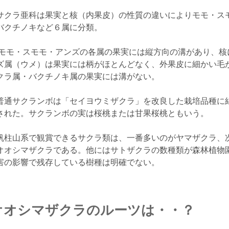
サクラ亜科は果実と核（内果皮）の性質の違いによりモモ・ス
バクチノキなど６属に分類。
モモ・スモモ・アンズの各属の果実には縦方向の溝があり、核
ズ属（ウメ）は果実には柄がほとんどなく、外果皮に細かい毛が
クラ属・バクチノキ属の果実には溝がない。
普通サクランボは「セイヨウミザクラ」を改良した栽培品種に
された。サクランボの実は桜桃または甘果桜桃ともいう。
帆柱山系で観賞できるサクラ類は、一番多いのがヤマザクラ、
オオシマザクラである。他にはサトザクラの数種類が森林植物
害の影響で残存している樹種は明確でない。
オオシマザクラのルーツは・・？