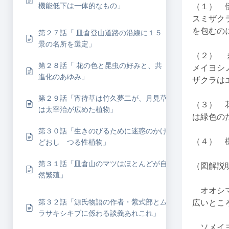
機能低下は一体的なもの」
（１） 
スミザク
を包むの
第２７話「 皿倉登山道路の沿線に１５
景の名所を選定」
（２） 
第２８話「 花の色と昆虫の好みと、共
メイヨシ
進化のあゆみ」
ザクラは
第２９話「宵待草は竹久夢二が、月見草
（３） 
は太宰治が広めた植物」
は緑色の
第３０話「生きのびるために迷惑のかけ
（４） 
どおし つる性植物」
第３１話「皿倉山のマツはほとんどが自
（図解説
然繁殖」
オオシマ
第３２話「源氏物語の作者・紫式部とム
広いとこ
ラサキシキブに係わる談義あれこれ」
ソメイヨ