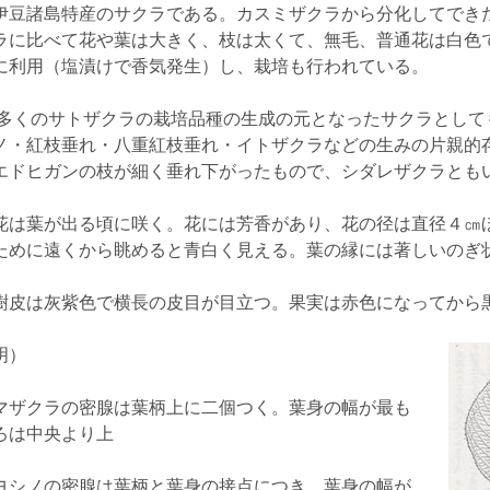
伊豆諸島特産のサクラである。カスミザクラから分化してでき
ラに比べて花や葉は大きく、枝は太くて、無毛、普通花は白色
に利用（塩漬けで香気発生）し、栽培も行われている。
多くのサトザクラの栽培品種の生成の元となったサクラとして
ノ・紅枝垂れ・八重紅枝垂れ・イトザクラなどの生みの片親的存
エドヒガンの枝が細く垂れ下がったもので、シダレザクラとも
花は葉が出る頃に咲く。花には芳香があり、花の径は直径４㎝
ために遠くから眺めると青白く見える。葉の縁には著しいのぎ
樹皮は灰紫色で横長の皮目が目立つ。果実は赤色になってから
明）
ザクラの密腺は葉柄上に二個つく。葉身の幅が最も
ろは中央より上
シノの密腺は葉柄と葉身の接点につき、葉身の幅が