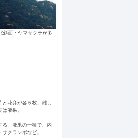
北斜面・ヤマザクラが多
片と花弁が各５枚、雄し
実は液果。
する。液果の一種で、内
・サクランボなど。