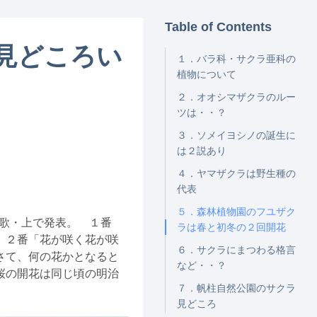
Table of Contents
見どころい
１．バラ科・サクラ亜科の
植物について
２．オオシマザクラのルー
ツは・・？
３．ソメイヨシノの誕生に
は２説あり
４．ヤマザクラは野生種の
代表
５．森林植物園のフユザク
唱歌・上で発表。 １番
ラは春と初冬の２回開花
 ２番「花が咲く花が咲
６．サクラにまつわる格言
さて、何の花かとなると
など・・？
桜の開花は同じ頃の明治
７．帆柱自然公園のサクラ
見どころ