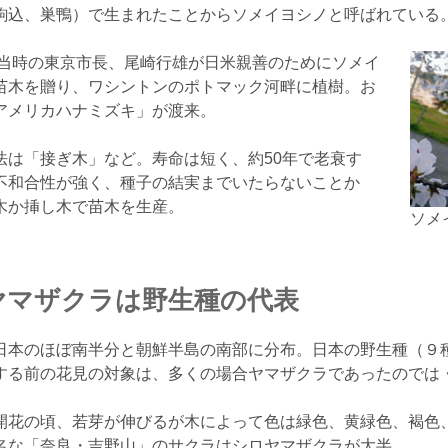
駒込、巣鴨）で生まれたことからソメイヨシノと呼ばれている
年当時の東京市長、尾崎行雄が日米親善のためにソメイ
苗木を贈り、ワシントンのポトマック河畔に植樹。お
アメリカハナミズキ」が渡来。
は「接ぎ木」など。寿命は短く、約50年で老衰す
不和合性が強く、種子の結実までいたらないことか
木か挿し木で苗木を生産。
ソメ
ヤマザクラは野生種の代表
日本のほぼ南半分と朝鮮半島の南部に分布。日本の野生種（９種
する前の花見の対象は、多くの場合ヤマザクラであったのでは
開花の頃、若芽が伸びるが木によって色は緑色、黄緑色、褐色、
名な「奈良・吉野山」のサクラはシロヤマザクラが大半。