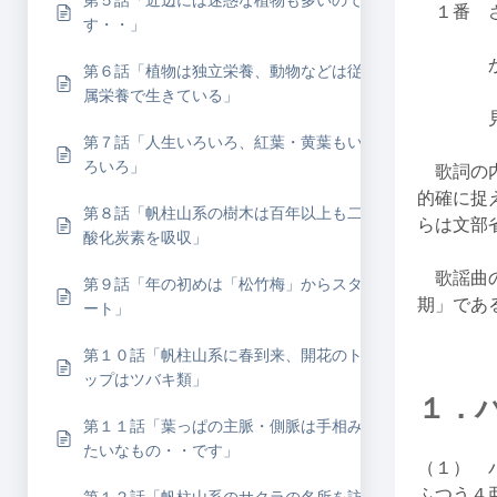
第５話「近辺には迷惑な植物も多いので
１番 さ
す・・」
かすみ
第６話「植物は独立栄養、動物などは従
属栄養で生きている」
見にゆ
第７話「人生いろいろ、紅葉・黄葉もい
ろいろ」
歌詞の内
的確に捉
第８話「帆柱山系の樹木は百年以上も二
らは文部
酸化炭素を吸収」
歌謡曲の
第９話「年の初めは「松竹梅」からスタ
期」であ
ート」
第１０話「帆柱山系に春到来、開花のト
ップはツバキ類」
１．
第１１話「葉っぱの主脈・側脈は手相み
たいなもの・・です」
（１） 
ふつう４