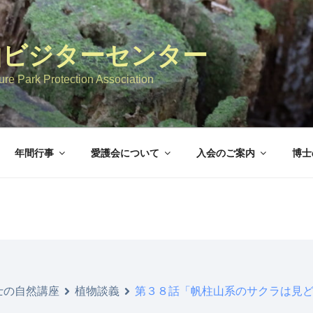
山ビジターセンター
re Park Protection Association
年間行事
愛護会について
入会のご案内
博士
士の自然講座
植物談義
第３８話「帆柱山系のサクラは見