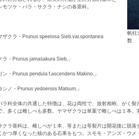
シモツケ・バラ・サクラ・ナシの各亜科。
帆柱
ラ・Prunus speeiosa Sieb.var.spontanea
数
Prunus jamasakura Sieb.」
Prunus pendula f.ascendens Makino.」
・Prunus yedoensis Matsum.」
バラ科全体の共通した特徴は、花は両性で、放射相称、がく裂
で、多くは雌しべも多数。ヤマザクラは単葉で雌しべは１本、
サクラ亜科は、雌しべが１本、萼または萼裂片は開花後に脱落
くかつ厚くなった核のある石果をもつ。スモモ・アンズ・ウメ