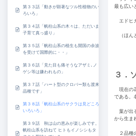
最も広い
第３３話「動きが顕著なツル性植物のい
ろいろ」
エドヒガ
第３４話「帆柱山系の木々は、ただいま
子育て真っ盛り」
（ほんと
第３５話「帆柱山系の植生も開国の余波
を受けて国際的に・・」
第３６話「見た目も痛そうなアザミ､ノ
ゲシ等は嫌われもの」
３．
第３７話「ハート型のクロバー類も渡来
現在の花
品種です」
である。
第３８話「帆柱山系のサクラは見どころ
いろいろ」
葉が出る
から生ま
第３９話 秋は山の恵みが楽しみです。
帆柱山系を訪ねて ヒトもイノシシもタ
２品種の