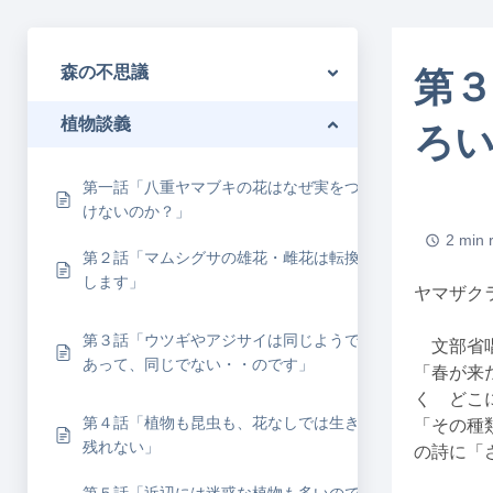
森の不思議
第
植物談義
ろ
第一話「八重ヤマブキの花はなぜ実をつ
けないのか？」
2 min 
第２話「マムシグサの雄花・雌花は転換
します」
ヤマザク
第３話「ウツギやアジサイは同じようで
文部省唱
あって、同じでない・・のです」
「春が来
く どこ
第４話「植物も昆虫も、花なしでは生き
「その種
残れない」
の詩に「