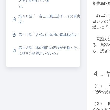
ヌキも期待していま
都豊島区
す。
1912
第４０話「一富士二鷹三茄子・その真実
ヨシノの
は」
返しに「
第４１話「古代の北九州の森林林相は」
繁殖方法
る。自家
第４２話「木の個性の表現が樹種・そこ
ら、接ぎ
にロマンや絆がいろいろ」
４．
（１） 
ノが出現
（２） 
くから有