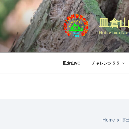
コ
ン
テ
皿倉
ン
ツ
Hobashira Natu
へ
ス
キ
ッ
皿倉山VC
チャレンジ５５
プ
Home
博