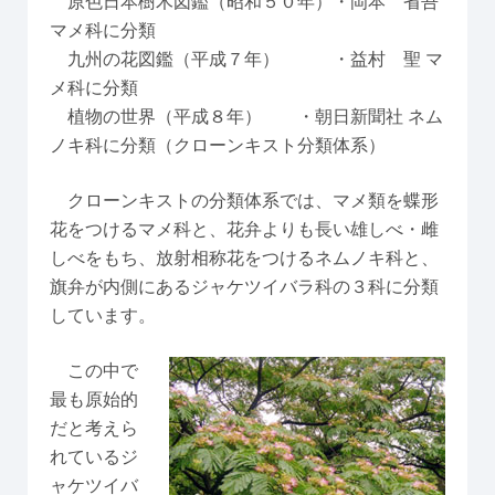
原色日本樹木図鑑（昭和５０年）・岡本 省吾
マメ科に分類
九州の花図鑑（平成７年） ・益村 聖 マ
メ科に分類
植物の世界（平成８年） ・朝日新聞社 ネム
ノキ科に分類（クローンキスト分類体系）
クローンキストの分類体系では、マメ類を蝶形
花をつけるマメ科と、花弁よりも長い雄しべ・雌
しべをもち、放射相称花をつけるネムノキ科と、
旗弁が内側にあるジャケツイバラ科の３科に分類
しています。
この中で
最も原始的
だと考えら
れているジ
ャケツイバ