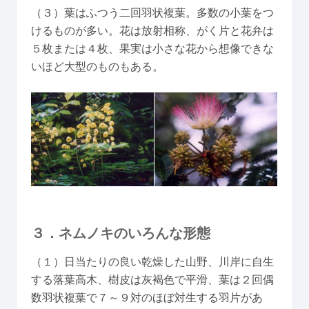
（３）葉はふつう二回羽状複葉。多数の小葉をつ
けるものが多い。花は放射相称、がく片と花弁は
５枚または４枚、果実は小さな花から想像できな
いほど大型のものもある。
３．ネムノキのいろんな形態
（１）日当たりの良い乾燥した山野、川岸に自生
する落葉高木、樹皮は灰褐色で平滑、葉は２回偶
数羽状複葉で７～９対のほぼ対生する羽片があ