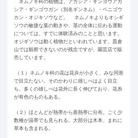
ネムノキ科の植物は、アカシア・ギンヨウアカ
シア・ギンゴウガン（別名ギンネム）・ベニゴウ
カン・オジキソウなど。 ネムノキよりもオシギ
ソウの敏捷な葉の動きや、茎の全体に伝わる運動
については、すでに体験済みのことと思います。
オジギソウは動く植物だといわれています。皿倉
山では観察できないのが残念ですが、園芸店で販
売しています。
（１）ネムノキ科の花は花弁が小さく、みな同形
で目立たない。そのかわりに雄しべはよく目立
ち、多くの雄しべは花外に長く伸びており、花糸
が有色のものもある。
（２）ほとんどが熱帯から亜熱帯に分布。ごく少
数種が温帯でも見られる。大部分は木本、まれに
草本も含まれる。