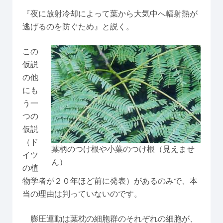
『夜に放射冷却によって葉から大気中へ輻射熱が
逃げるのを防ぐため』と説く。
この
仮説
の他
にも
う一
つの
仮説
（ド
葉柄のつけ根や小葉のつけ根（見えませ
イツ
ん）
の植
物学者が２０年ほど前に発表）があるのみで、本
当の理由は判っていないのです。
膨圧運動は葉枕の細胞群のそれぞれの細胞が、