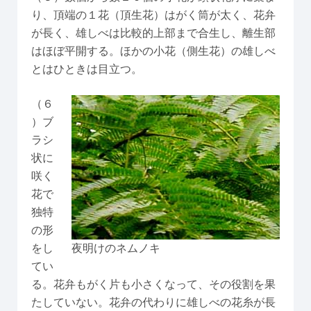
り、頂端の１花（頂生花）はがく筒が太く、花弁
が長く、雄しべは比較的上部まで合生し、離生部
はほぼ平開する。ほかの小花（側生花）の雄しべ
とはひときは目立つ。
（６
）ブ
ラシ
状に
咲く
花で
独特
の形
をし
夜明けのネムノキ
てい
る。花弁もがく片も小さくなって、その役割を果
たしていない。花弁の代わりに雄しべの花糸が長