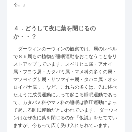
る。』
４．どうして夜に葉を閉じるの
か・・？
ダーウィンのーウィンの観察では、属のレベル
で８６属もの植物が睡眠運動をおこなうことをリ
ストアップしています。スベリヒュ属・アオイ
属・フヨウ属・カタバミ属・マメ科の多くの属・
マツヨイグサ属・サツマイモ属・タバコ属・オシ
ロイバナ属．．など。これらの多くは、先に述べ
たように成長運動によって起こる睡眠運動であっ
て、カタバミ科やマメ科の睡眠は膨圧運動によっ
て起こる睡眠運動だといわれています。 ダーウィ
ンはなぜ夜に葉を閉じるのか「仮説」をたててい
ますが、今もって広く受け入れられています。