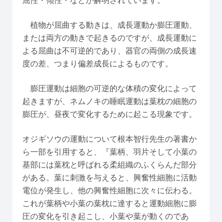
屈性・傾性・などが解明されています。
植物が屈曲する動きは、成長運動か膨圧運動、
または両方の動きで起きるのですが、成長運動に
よる屈曲は不可逆的であり、器官の両側の成長速
度の差、つまり偏差成長によるものです。
膨圧運動は細胞の可逆的な体積の変化によって
起きますが、ネムノキの睡眠運動は葉枕の細胞の
膨圧が、昼夜で変化するために起こる現象です。
オジギソウの運動について根本智行先生の著書か
ら一部を引用すると、『葉柄、羽片そして小葉の
基部には葉枕と呼ばれる柔組織のふくらんだ部分
がある。葉に刺激を与えると、興奮性細胞に活動
電位が発生し、他の興奮性細胞に次々に伝わる。
これが葉柄や小葉の葉枕に達すると運動細胞に膨
圧の変化を引き起こし、小葉や葉が動くのであ