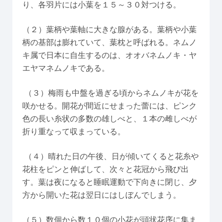
り、各羽片には小葉を１５～３０対つける。
（２）葉柄や葉軸に大きな腺がある。葉柄や小葉
柄の基部は膨れていて、葉枕と呼ばれる。ネムノ
キ属で日本に自生するのは、オオバネムノキ・ヤ
エヤマネムノキである。
（３）梅雨も中盤を過ぎる頃からネムノキが花を
咲かせる。開花が間近にせまった蕾には、ピンク
色の長い糸状の多数の雄しべと、１本の雌しべが
折り重なって収まっている。
（４）晴れた日の午後、日が傾いてくると花糸や
花柱をピンと伸ばして、次々と花冠から飛び出
す。葉は夜になると睡眠運動で下向きに閉じ、夕
方から開いた花は翌日にはしぼんでしまう。
（５）数個から数１０個の小花が頭状花序に集ま