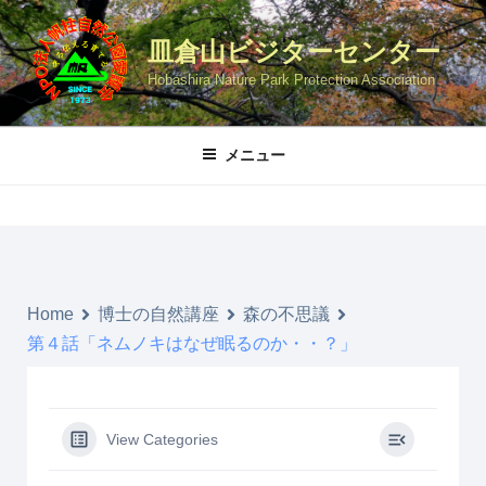
コ
ン
皿倉山ビジターセンター
テ
Hobashira Nature Park Protection Association
ン
ツ
へ
メニュー
ス
キ
ッ
プ
Home
博士の自然講座
森の不思議
第４話「ネムノキはなぜ眠るのか・・？」
View Categories