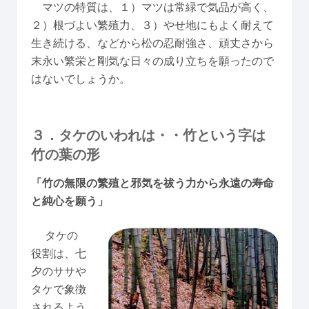
マツの特質は、１）マツは常緑で気品が高く、
２）根づよい繁殖力、３）やせ地にもよく耐えて
生き続ける、などから松の忍耐強さ、頑丈さから
末永い繁栄と剛気な日々の成り立ちを願ったので
はないでしょうか。
３．タケのいわれは・・竹という字は
竹の葉の形
「竹の無限の繁殖と邪気を祓う力から永遠の寿命
と純心を願う」
タケの
役割は、七
夕のササや
タケで象徴
されるよう