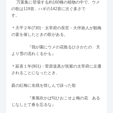
万葉集に登場する約160種の植物の中で、ウメ
の歌は119首、ハギの142首に次ぐ多さで
す。
＊天平２年(730)・太宰府の長官・大伴旅人が観梅
の宴を催したときの歌がある。
『我が園にウメの花散るひさかたの 天
より雪の流れくるかも』
＊延喜１年(901)・菅原道真が筑紫の太宰府に左遷
されることになったとき、
庭の紅梅に名残を惜しんで詠った歌
『東風吹かば匂ひおこせよ梅の花 ある
じなしとて春を忘るな』