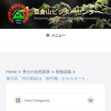
コ
ン
皿倉山ビジターセンター
テ
Hobashira Nature Park Protection Association
ン
ツ
へ
メニュー
ス
キ
ッ
プ
Home
博士の自然講座
植物談義
第９話「年の初めは「松竹梅」からスタート」
View Categories