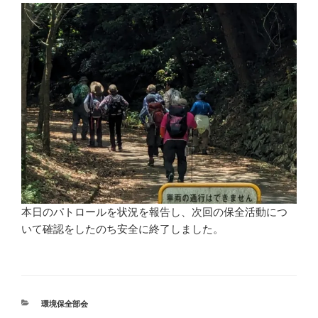
本日のパトロールを状況を報告し、次回の保全活動につ
いて確認をしたのち安全に終了しました。
カ
環境保全部会
テ