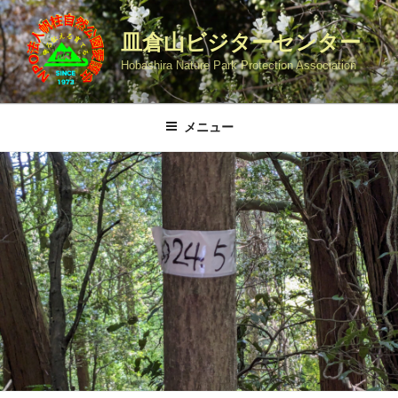
コ
ン
皿倉山ビジターセンター
テ
Hobashira Nature Park Protection Association
ン
ツ
へ
メニュー
ス
キ
ッ
プ