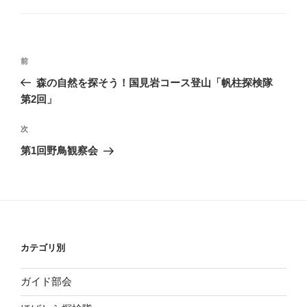
ゴ
リ
ー
投
前
前
稿
の
森の自然を探そう！国見岩コース登山「帆柱探検隊
ナ
投
第2回」
ビ
稿
ゲ
次
次
の
ー
第1回野鳥観察会
投
シ
稿
ョ
ン
カテゴリ別
ガイド部会