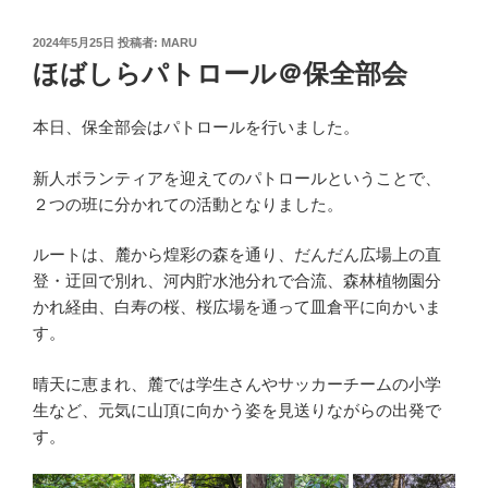
投
2024年5月25日
投稿者:
MARU
稿
ほばしらパトロール＠保全部会
日:
本日、保全部会はパトロールを行いました。
新人ボランティアを迎えてのパトロールということで、
２つの班に分かれての活動となりました。
ルートは、麓から煌彩の森を通り、だんだん広場上の直
登・迂回で別れ、河内貯水池分れで合流、森林植物園分
かれ経由、白寿の桜、桜広場を通って皿倉平に向かいま
す。
晴天に恵まれ、麓では学生さんやサッカーチームの小学
生など、元気に山頂に向かう姿を見送りながらの出発で
す。