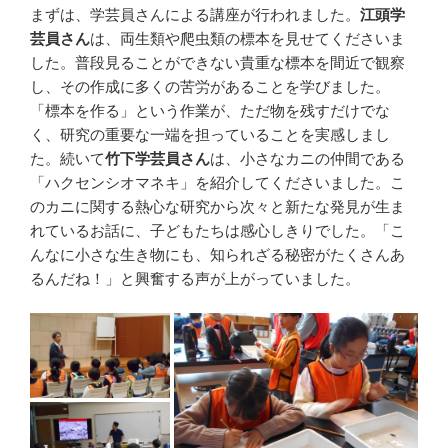
まずは、学芸員さんによる講座が行われました。
江頭学
芸員さん
は、両生類や爬虫類の標本を見せてくださいま
した。普段見ることができない貴重な標本を間近で観察
し、その作成に多くの苦労があることを学びました。
「標本を作る」という作業が、ただ物を残すだけでな
く、研究の重要な一端を担っていることを実感しまし
た。続いて
竹下学芸員さん
は、小さなカニの仲間である
「ハクセンシオマネキ」を紹介してくださいました。こ
のカニに関する熱心な研究から次々と新たな発見が生ま
れているお話に、子どもたちは感心しきりでした。「こ
んなに小さな生き物にも、知られざる秘密がたくさんあ
るんだね！」と興奮する声が上がっていました。