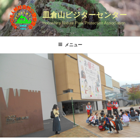
コ
ン
皿倉山ビジターセンター
テ
Hobashira Nature Park Protection Association
ン
ツ
へ
メニュー
ス
キ
ッ
プ