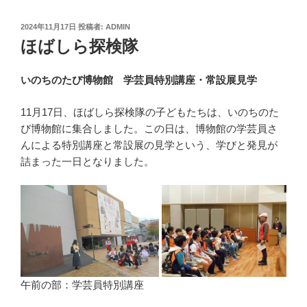
投
2024年11月17日
投稿者:
ADMIN
稿
ほばしら探検隊
日:
いのちのたび博物館 学芸員特別講座・常設展見学
11月17日、ほばしら探検隊の子どもたちは、いのちのた
び博物館に集合しました。この日は、博物館の学芸員さ
んによる特別講座と常設展の見学という、学びと発見が
詰まった一日となりました。
午前の部：学芸員特別講座