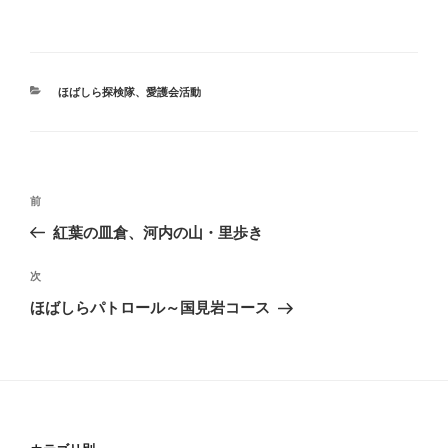
カ
ほばしら探検隊
、
愛護会活動
テ
ゴ
リ
ー
投
前
前
稿
の
紅葉の皿倉、河内の山・里歩き
ナ
投
ビ
稿
次
次
ゲ
の
ほばしらパトロール～国見岩コース
投
ー
稿
シ
ョ
ン