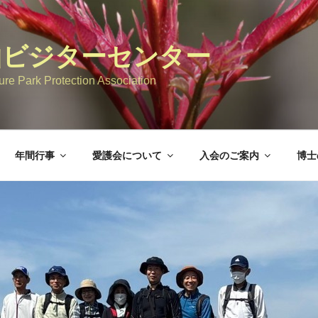
山ビジターセンター
re Park Protection Association
年間行事
愛護会について
入会のご案内
博士