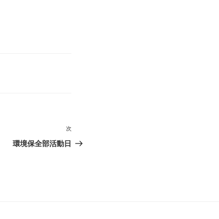
次
次
の
環境保全部活動日
投
稿