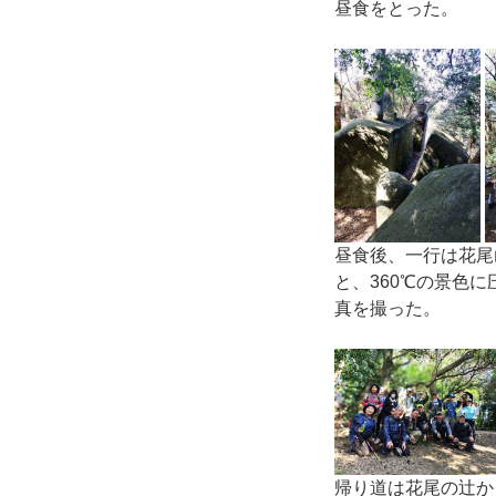
昼食をとった。
昼食後、一行は花尾
と、360℃の景色
真を撮った。
帰り道は花尾の辻か