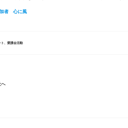
加者 心に風
ント
、
愛護会活動
社へ