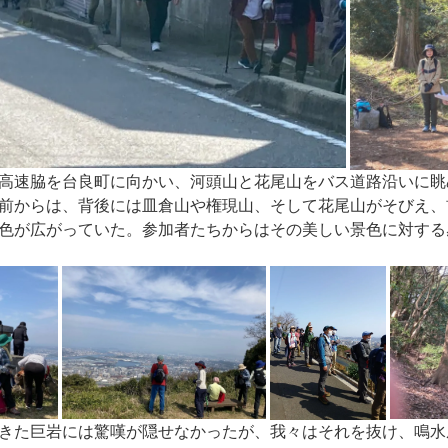
高速脇を台良町に向かい、河頭山と花尾山をバス道路沿いに眺
前からは、背後には皿倉山や権現山、そして花尾山がそびえ、
色が広がっていた。参加者たちからはその美しい景色に対する
きた巨岩には驚嘆が隠せなかったが、我々はそれを抜け、鳴水