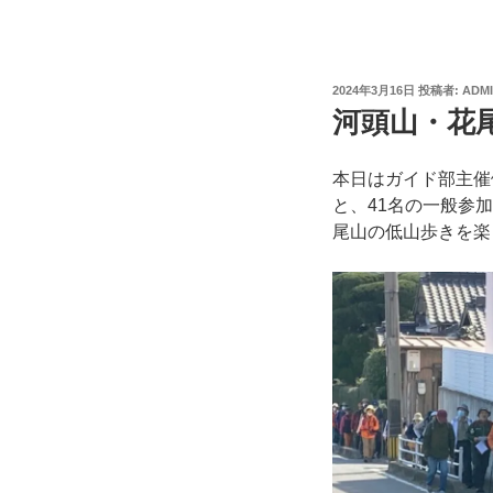
投
2024年3月16日
投稿者:
ADM
稿
河頭山・花
日:
本日はガイド部
と、41名の一般参加
尾山の低山歩きを楽