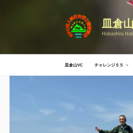
コ
ン
テ
皿倉
ン
ツ
Hobashira Natu
へ
ス
キ
ッ
皿倉山VC
チャレンジ５５
プ