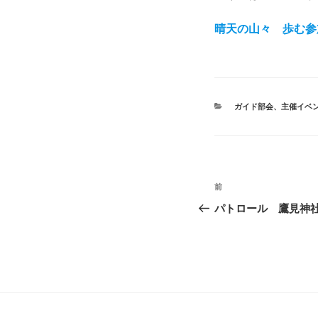
晴天の山々 歩む参
カ
ガイド部会
、
主催イベ
テ
ゴ
リ
ー
投
前
前
稿
の
パトロール 鷹見神
投
ナ
稿
ビ
ゲ
ー