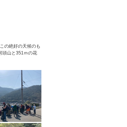
。この絶好の天候のも
河頭山と351ｍの花