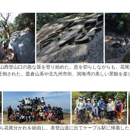
山西登山口の急な坂を登り始めた。息を切らしながらも、花尾
に圧倒された。皿倉山系や北九州市街、洞海湾の美しい景観を楽
ら花尾分かれを経由し、表登山道に出てケーブル駅に帰着した