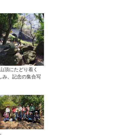
山頂にたどり着く
しみ、記念の集合写
。