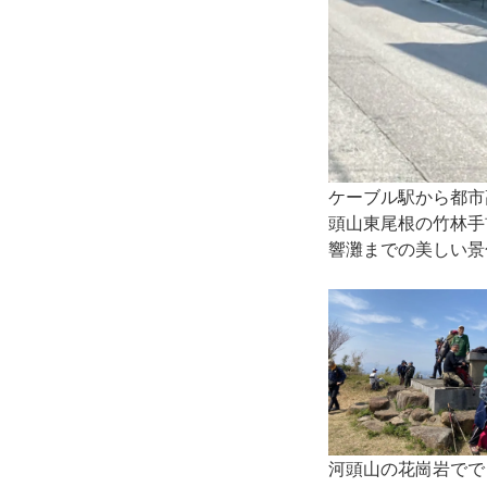
ケーブル駅から都市
頭山東尾根の竹林手
響灘までの美しい景
河頭山の花崗岩でで