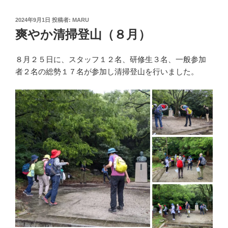
投
2024年9月1日
投稿者:
MARU
稿
爽やか清掃登山（８月）
日:
８月２５日に、スタッフ１２名、研修生３名、一般参加
者２名の総勢１７名が参加し清掃登山を行いました。