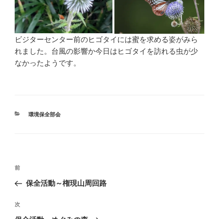
ビジターセンター前のヒゴタイには蜜を求める姿がみら
れました。台風の影響か今日はヒゴタイを訪れる虫が少
なかったようです。
カ
環境保全部会
テ
ゴ
リ
ー
投
前
前
稿
の
保全活動～権現山周回路
ナ
投
ビ
稿
次
次
ゲ
の