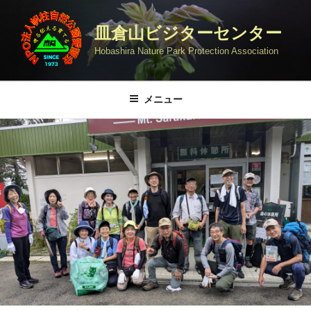
コ
ン
皿倉山ビジターセンター
テ
Hobashira Nature Park Protection Association
ン
ツ
へ
メニュー
ス
キ
ッ
プ