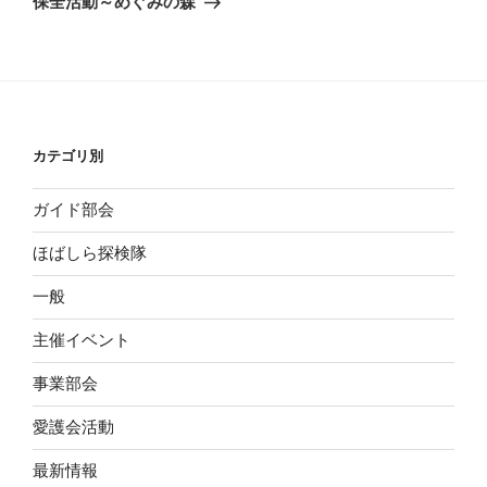
保全活動～めぐみの森
投
ー
稿
シ
ョ
ン
カテゴリ別
ガイド部会
ほばしら探検隊
一般
主催イベント
事業部会
愛護会活動
最新情報