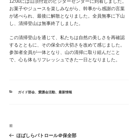
12:00には山頂付近のビジターセンターに到着しました。
お菓子やジュースを楽しみながら、幹事から感謝の言葉
が述べられ、最後に解散となりました。全員無事に下山
し、清掃登山は無事終了しました。
この清掃登山を通じて、私たちは自然の美しさを再確認
するとともに、その保全の大切さを改めて感じました。
参加者全員が一体となり、山の清掃に取り組んだこと
で、心も体もリフレッシュできた一日となりました。
カ
ガイド部会
、
愛護会活動
、
最新情報
テ
ゴ
リ
ー
投
前
前
稿
の
ほばしらパトロール＠保全部