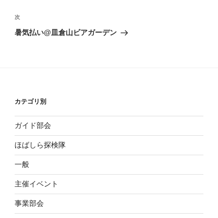
ナ
投
ビ
稿
次
次
ゲ
の
暑気払い@皿倉山ビアガーデン
投
ー
稿
シ
ョ
ン
カテゴリ別
ガイド部会
ほばしら探検隊
一般
主催イベント
事業部会