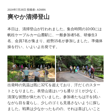
投
2024年7月28日
投稿者:
ADMIN
稿
爽やか清掃登山
日:
本日は、清掃登山が行われました。集合時間の10:00には
帆柱ケーブルカー山麓駅に、一般参加者5名、研修生3
名、会員7名が集まり、総勢15名が参加しました。準備体
操を行い、いよいよ出発です。
出発時の気温は既に32℃を超えており、汗だくのスター
トとなりました。表登山道はいつも通りゴミが少なく、
清潔な状態が保たれていました。参加者たちは汗を拭い
ながら目を凝らし、少しのゴミも見逃さないように探し
ました。戦果は少なかったものの、それは喜ばしいこと