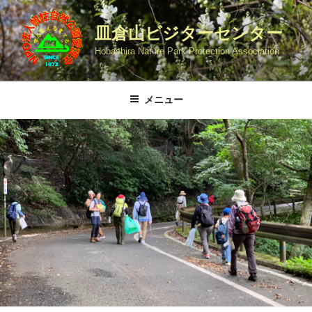
コ
ン
皿倉山ビジターセンター
テ
Hobashira Nature Park Protection Association
ン
ツ
へ
メニュー
ス
キ
ッ
プ